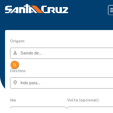
Origem
Destino
Ida
Volta (opcional)