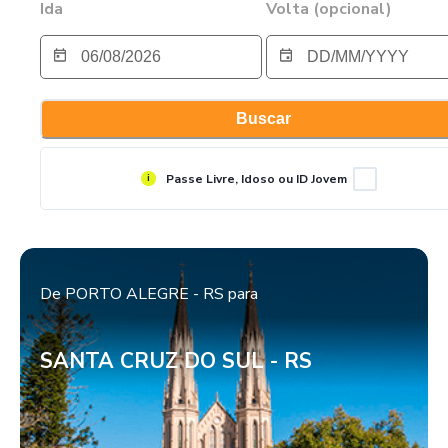
Ida
Volta (opcional)
Buscar
Principais rotas da
Viação
Passe Livre, Idoso ou ID Jovem
i
União Santa Cruz
De
PORTO ALEGRE - RS
para
SANTA CRUZ DO SUL - RS