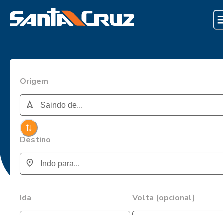
Origem
Destino
Ida
Volta (opcional)