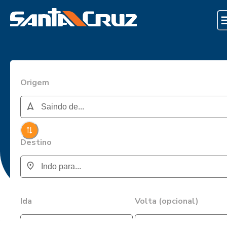
Origem
Destino
Ida
Volta (opcional)