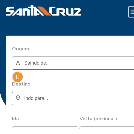
Origem
Destino
Ida
Volta (opcional)