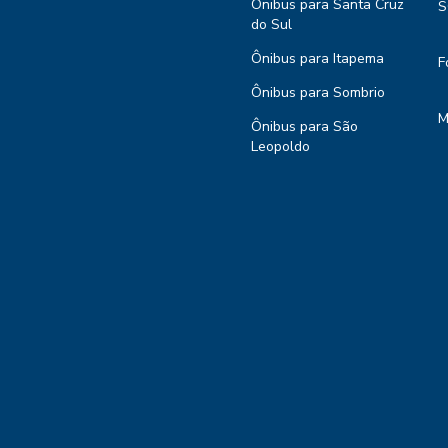
Ônibus para Santa Cruz
S
do Sul
Ônibus para Itapema
F
Ônibus para Sombrio
M
Ônibus para São
Leopoldo