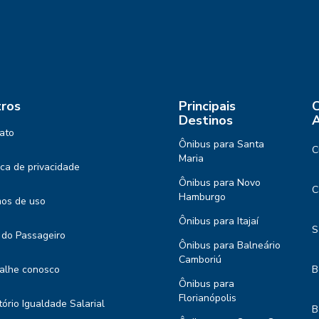
ros
Principais
C
Destinos
A
ato
Ônibus para Santa
C
Maria
tica de privacidade
Ônibus para Novo
C
Hamburgo
os de uso
Ônibus para Itajaí
S
 do Passageiro
Ônibus para Balneário
Camboriú
alhe conosco
B
Ônibus para
Florianópolis
tório Igualdade Salarial
B