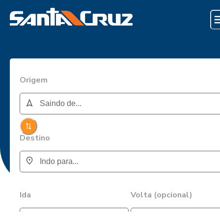
Origem
Destino
Ida
Volta (opcional)