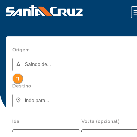
Origem
Destino
Ida
Volta (opcional)