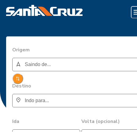
Origem
Destino
Ida
Volta (opcional)