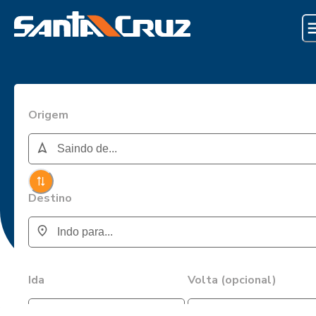
Origem
Destino
Ida
Volta (opcional)