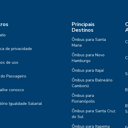
ros
Principais
C
Destinos
A
ato
Ônibus para Santa
C
Maria
tica de privacidade
Ônibus para Novo
C
Hamburgo
os de uso
Ônibus para Itajaí
S
 do Passageiro
Ônibus para Balneário
Camboriú
alhe conosco
B
Ônibus para
Florianópolis
tório Igualdade Salarial
B
Ônibus para Santa Cruz
S
do Sul
Ônibus para Itapema
F