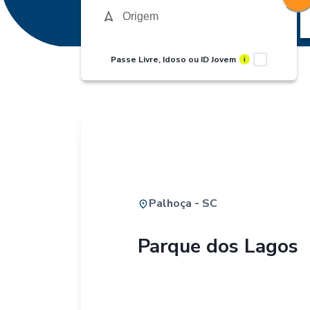
Passe Livre, Idoso ou ID Jovem
i
Palhoça - SC
Parque dos Lagos