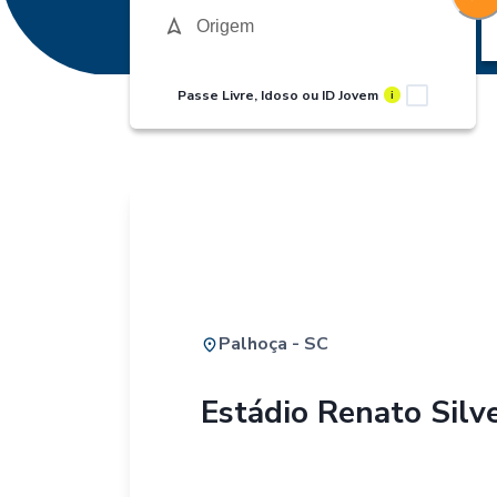
Passe Livre, Idoso ou ID Jovem
i
Palhoça - SC
Estádio Renato Silve