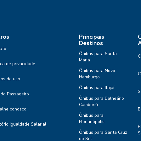
ros
Principais
C
Destinos
A
ato
Ônibus para Santa
C
Maria
tica de privacidade
Ônibus para Novo
C
Hamburgo
os de uso
Ônibus para Itajaí
S
 do Passageiro
Ônibus para Balneário
Camboriú
alhe conosco
B
Ônibus para
Florianópolis
tório Igualdade Salarial
B
Ônibus para Santa Cruz
S
do Sul