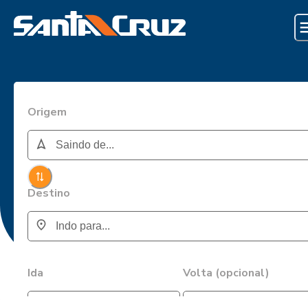
Origem
Destino
Ida
Volta (opcional)