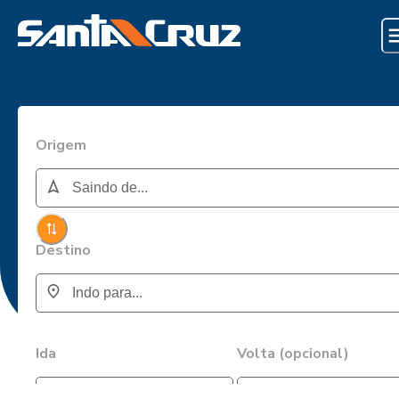
Origem
Destino
Ida
Volta (opcional)