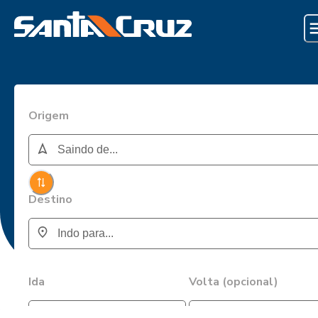
Origem
Destino
Ida
Volta (opcional)