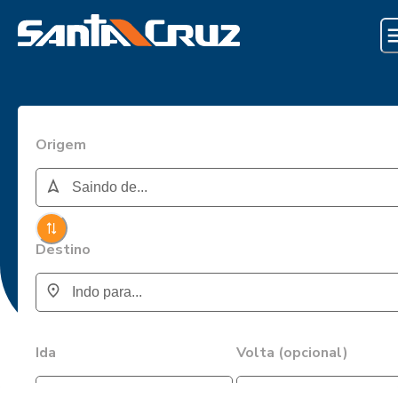
Origem
Destino
Ida
Volta (opcional)