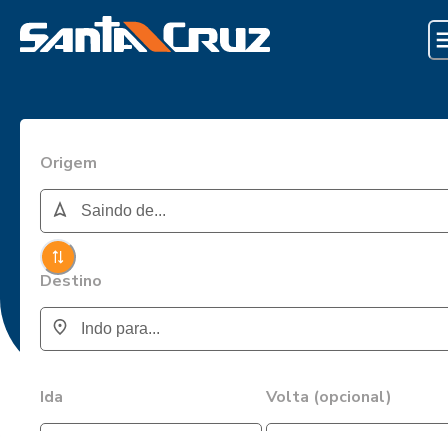
Origem
Destino
Ida
Volta (opcional)