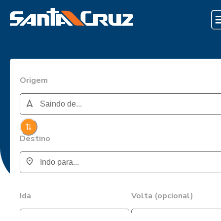
Origem
Destino
Ida
Volta (opcional)