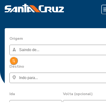
Origem
Destino
Ida
Volta (opcional)