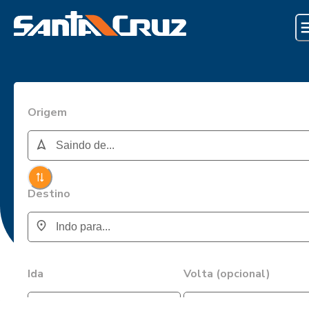
Origem
Destino
Ida
Volta (opcional)