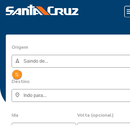
Origem
Destino
Ida
Volta (opcional)