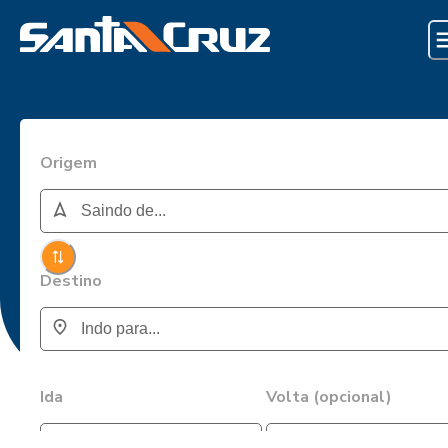
Origem
Destino
Ida
Volta (opcional)