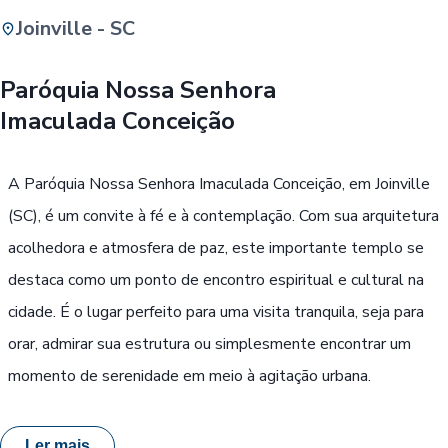
Joinville - SC
Buscar
Paróquia Nossa Senhora
Imaculada Conceição
Passe Livre, Idoso ou ID Jovem
i
A Paróquia Nossa Senhora Imaculada Conceição, em Joinville
(SC), é um convite à fé e à contemplação. Com sua arquitetura
acolhedora e atmosfera de paz, este importante templo se
destaca como um ponto de encontro espiritual e cultural na
cidade. É o lugar perfeito para uma visita tranquila, seja para
orar, admirar sua estrutura ou simplesmente encontrar um
momento de serenidade em meio à agitação urbana.
Ler mais