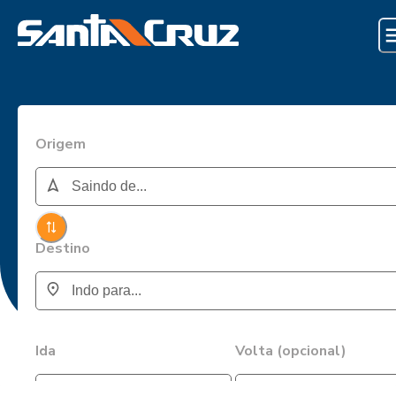
Origem
Destino
Ida
Volta (opcional)