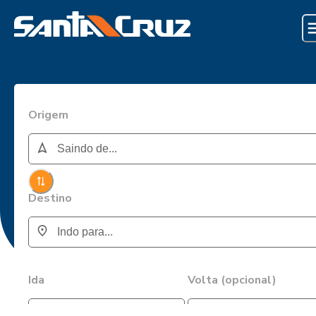
Origem
Destino
Ida
Volta (opcional)