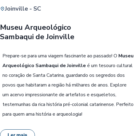
Joinville - SC
Buscar
Museu Arqueológico
Sambaqui de Joinville
Passe Livre, Idoso ou ID Jovem
i
Prepare-se para uma viagem fascinante ao passado! O
Museu
Arqueológico Sambaqui de Joinville
é um tesouro cultural
no coração de Santa Catarina, guardando os segredos dos
povos que habitaram a região há milhares de anos. Explore
um acervo impressionante de artefatos e esqueletos,
testemunhas da rica história pré-colonial catarinense. Perfeito
para quem ama história e arqueologia!
Ler mais