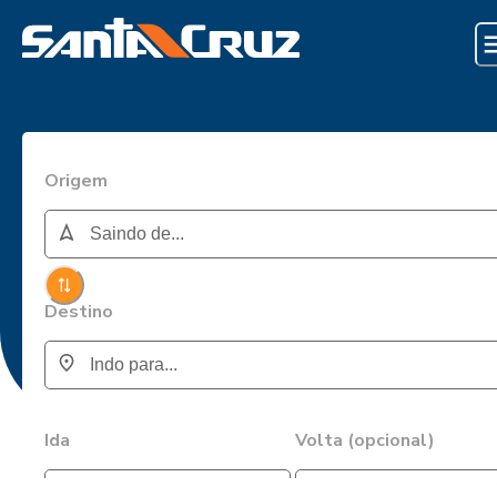
Origem
Destino
Ida
Volta (opcional)