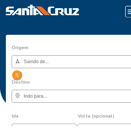
Origem
Destino
Ida
Volta (opcional)