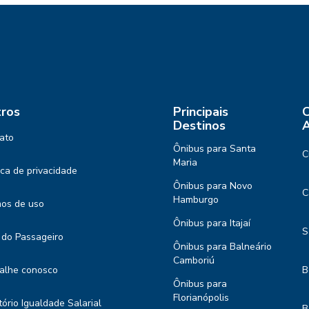
ros
Principais
C
Destinos
A
ato
Ônibus para Santa
C
Maria
tica de privacidade
Ônibus para Novo
C
Hamburgo
os de uso
Ônibus para Itajaí
S
 do Passageiro
Ônibus para Balneário
Camboriú
alhe conosco
B
Ônibus para
Florianópolis
tório Igualdade Salarial
B