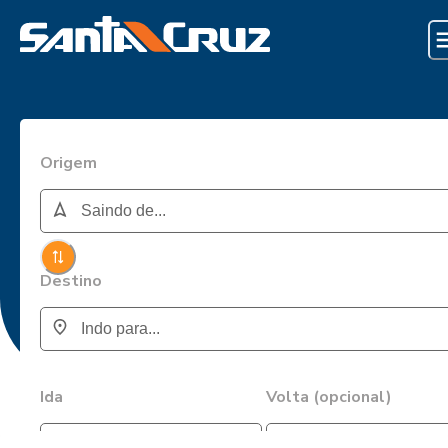
Origem
Destino
Ida
Volta (opcional)