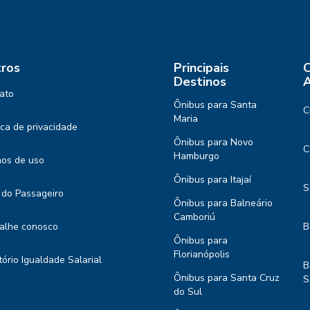
ros
Principais
C
Destinos
A
ato
Ônibus para Santa
C
Maria
tica de privacidade
Ônibus para Novo
C
Hamburgo
os de uso
Ônibus para Itajaí
S
 do Passageiro
Ônibus para Balneário
Camboriú
alhe conosco
B
Ônibus para
Florianópolis
tório Igualdade Salarial
B
Ônibus para Santa Cruz
S
do Sul