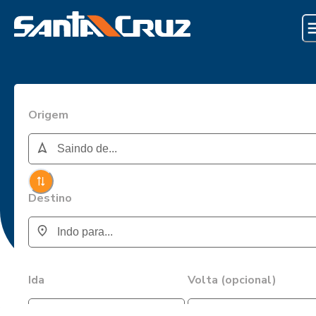
Origem
Destino
Ida
Volta (opcional)