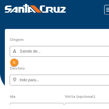
Origem
Destino
Ida
Volta (opcional)