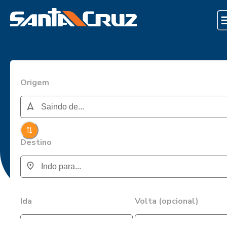
Origem
Destino
Ida
Volta (opcional)