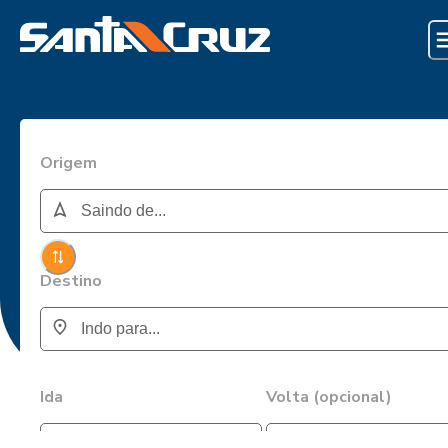
Origem
Destino
Ida
Volta (opcional)