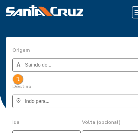
Origem
Destino
Ida
Volta (opcional)