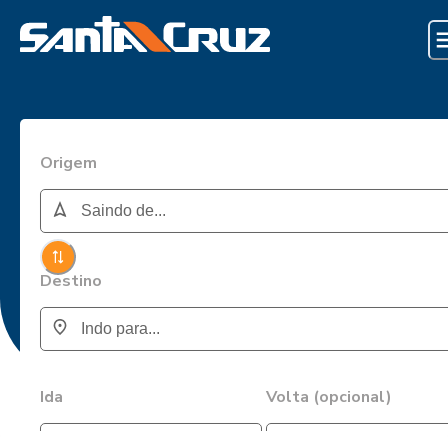
Origem
Destino
Ida
Volta (opcional)