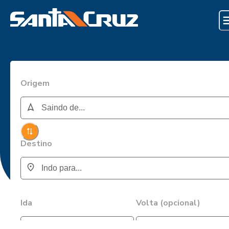
Origem
Destino
Ida
Volta (opcional)