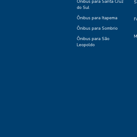
Ônibus para Santa Cruz
S
do Sul
Ônibus para Itapema
F
Ônibus para Sombrio
M
Ônibus para São
Leopoldo