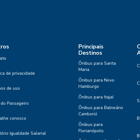
ros
Principais
C
Destinos
A
ato
Ônibus para Santa
C
Maria
tica de privacidade
Ônibus para Novo
C
Hamburgo
os de uso
Ônibus para Itajaí
S
 do Passageiro
Ônibus para Balneário
Camboriú
alhe conosco
B
Ônibus para
Florianópolis
tório Igualdade Salarial
B