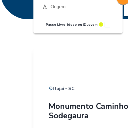
Passe Livre, Idoso ou ID Jovem
i
Itajaí - SC
Monumento Caminho
Sodegaura