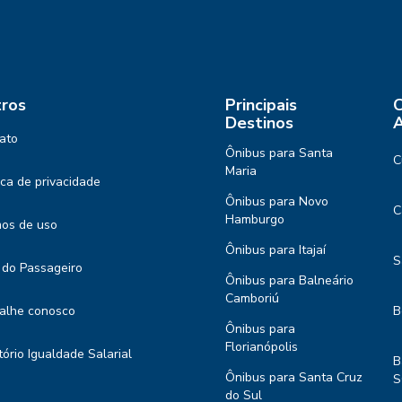
ros
Principais
C
Destinos
A
ato
Ônibus para Santa
C
Maria
tica de privacidade
Ônibus para Novo
C
Hamburgo
os de uso
Ônibus para Itajaí
S
 do Passageiro
Ônibus para Balneário
Camboriú
alhe conosco
B
Ônibus para
Florianópolis
tório Igualdade Salarial
B
Ônibus para Santa Cruz
S
do Sul