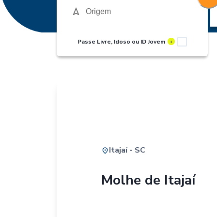
Passe Livre, Idoso ou ID Jovem
i
Itajaí - SC
Molhe de Itajaí