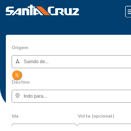
Origem
Destino
Ida
Volta (opcional)