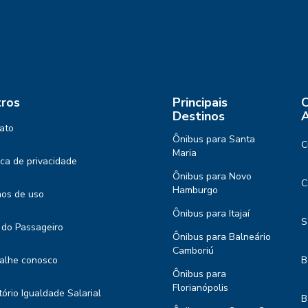
ros
Principais
C
Destinos
A
ato
Ônibus para Santa
C
Maria
tica de privacidade
Ônibus para Novo
C
Hamburgo
os de uso
Ônibus para Itajaí
S
 do Passageiro
Ônibus para Balneário
Camboriú
alhe conosco
B
Ônibus para
Florianópolis
tório Igualdade Salarial
B