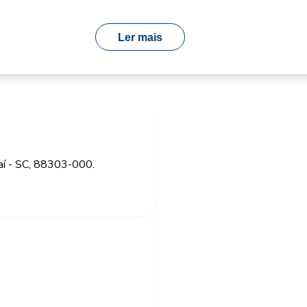
Ler mais
jaí - SC, 88303-000.