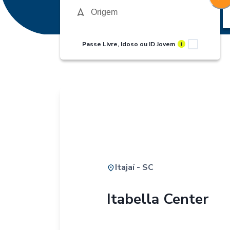
Passe Livre, Idoso ou ID Jovem
i
Itajaí - SC
Itabella Center