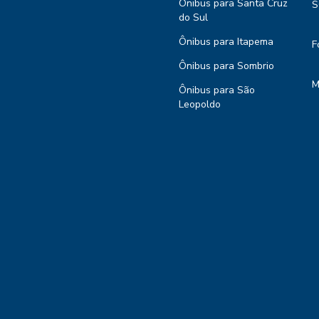
Ônibus para Santa Cruz
S
do Sul
Ônibus para Itapema
F
Ônibus para Sombrio
M
Ônibus para São
Leopoldo