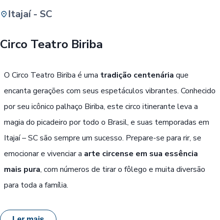
Itajaí - SC
Buscar
Circo Teatro Biriba
Passe Livre, Idoso ou ID Jovem
i
O Circo Teatro Biriba é uma
tradição centenária
que
encanta gerações com seus espetáculos vibrantes. Conhecido
por seu icônico palhaço Biriba, este circo itinerante leva a
magia do picadeiro por todo o Brasil, e suas temporadas em
Itajaí – SC são sempre um sucesso. Prepare-se para rir, se
emocionar e vivenciar a
arte circense em sua essência
mais pura
, com números de tirar o fôlego e muita diversão
para toda a família.
Ler mais