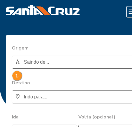
Origem
Destino
Ida
Volta (opcional)