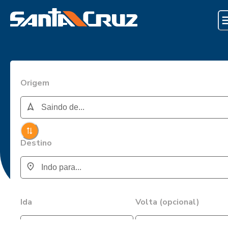
Origem
Destino
Ida
Volta (opcional)