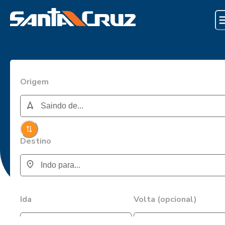
Origem
Destino
Ida
Volta (opcional)