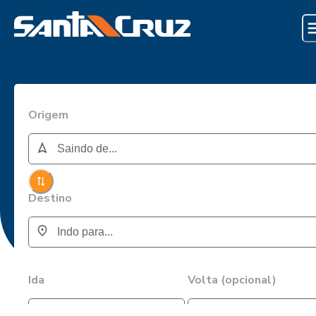
Origem
Destino
Ida
Volta (opcional)