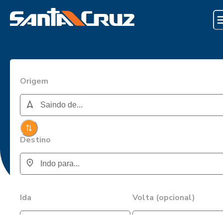
Origem
Destino
Ida
Volta (opcional)