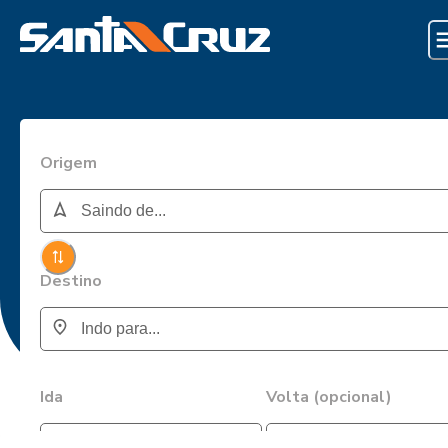
Origem
Destino
Ida
Volta (opcional)