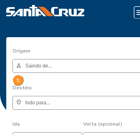
Origem
Destino
Ida
Volta (opcional)