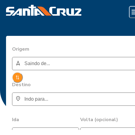
Origem
Destino
Ida
Volta (opcional)