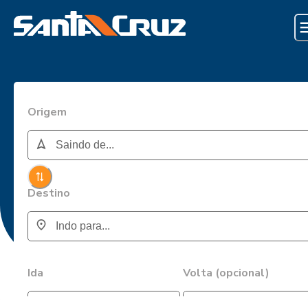
Origem
Destino
Ida
Volta (opcional)