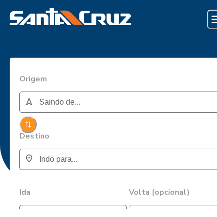
Origem
Destino
Ida
Volta (opcional)